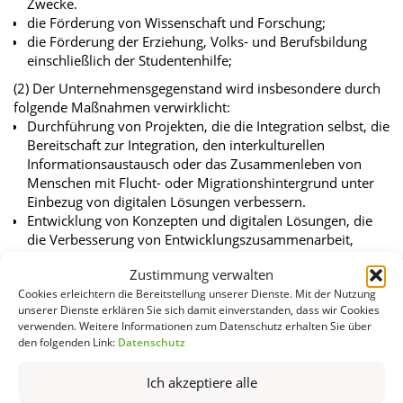
Zwecke.
die Förderung von Wissenschaft und Forschung;
die Förderung der Erziehung, Volks- und Berufsbildung
einschließlich der Studentenhilfe;
(2) Der Unternehmensgegenstand wird insbesondere durch
folgende Maßnahmen verwirklicht:
Durchführung von Projekten, die die Integration selbst, die
Bereitschaft zur Integration, den interkulturellen
Informationsaustausch oder das Zusammenleben von
Menschen mit Flucht- oder Migrationshintergrund unter
Einbezug von digitalen Lösungen verbessern.
Entwicklung von Konzepten und digitalen Lösungen, die
die Verbesserung von Entwicklungszusammenarbeit,
Völkerverständigung oder die Förderung und
Zustimmung verwalten
Unterstützung von Menschen mit Behinderung sowie
Cookies erleichtern die Bereitstellung unserer Dienste. Mit der Nutzung
Angehörigen einkommensschwacher
unserer Dienste erklären Sie sich damit einverstanden, dass wir Cookies
Bevölkerungsgruppen oder bürgerschaftlichem
verwenden. Weitere Informationen zum Datenschutz erhalten Sie über
Engagement anstreben oder die Arbeit und Organisation
den folgenden Link:
Datenschutz
im öffentlichen und sozialen Sektor sowie im Bereich der
Bildung oder Bildungsorganisation verbessern.
Ich akzeptiere alle
Betrieb einer unabhängigen Forschungs- und