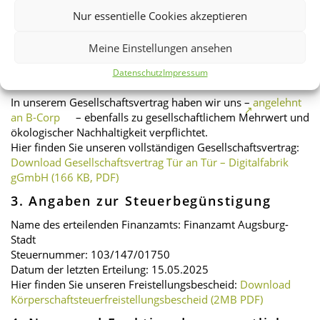
Wissenschaftsredaktion, die durch wissenschaftliches
Nur essentielle Cookies akzeptieren
Arbeiten Forschungsergebnisse sammelt, aufbereitet und
Informationen, Publikationen, Expertisen und Zugang zu
Meine Einstellungen ansehen
Experten aus der Wissenschaft bereitstellt. Ziel ist es Ideen
und Lösungsansätze für Zukunftsfragen aus dem Kontext
Datenschutz
Impressum
des Unternehmenzwecks zu liefern.
In unserem Gesellschaftsvertrag haben wir uns –
angelehnt
an B-Corp
– ebenfalls zu gesellschaftlichem Mehrwert und
ökologischer Nachhaltigkeit verpflichtet.
Hier finden Sie unseren vollständigen Gesellschaftsvertrag:
Download Gesellschaftsvertrag Tür an Tür – Digitalfabrik
gGmbH (166 KB, PDF)
3.
Angaben zur Steuerbegünstigung
Name des erteilenden Finanzamts: Finanzamt Augsburg-
Stadt
Steuernummer: 103/147/01750
Datum der letzten Erteilung: 15.05.2025
Hier finden Sie unseren Freistellungsbescheid:
Download
Körperschaftsteuerfreistellungsbescheid (2MB PDF)