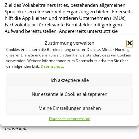
Ziel des Vokabeltrainers ist es, bestehenden allgemeinen
Sprachkursen eine wertvolle Ergänzung zu bieten. Einerseits
hilft die App kleinen und mittleren Unternehmen (KMUs),
Fachvokabular für relevante Berufsfelder mit geringem
Aufwand bereitzustellen. Andererseits unterstützt sie
Menschen mit Deutsch als Zweit- oder Fremdsprache dabei,
Zustimmung verwalten
den Übergang von der Schule in den Beruf zu erleichtern.
Cookies erleichtern die Bereitstellung unserer Dienste. Mit der Nutzung
Die Zielgruppe umfasst in erster Linie Menschen, die in
unserer Dienste erklären Sie sich damit einverstanden, dass wir Cookies
Deutschland eine berufliche Ausbildung abgeschlossen
verwenden. Weitere Informationen zum Datenschutz erhalten Sie über
haben oder sich in der Übergangsphase zwischen Schule
den folgenden Link:
Datenschutz
und Beruf befinden. Voraussetzung ist, dass sie Deutsch als
Zweit- oder Fremdsprache lernen, mindestens auf dem
Ich akzeptiere alle
Niveau A2 des Gemeinsamen Europäischen
Referenzrahmens (GER). Die Nutzung steht jedoch auch
Nur essentielle Cookies akzeptieren
anderen Interessierten offen.
Meine Einstellungen ansehen
Lunes wurde von ehrenamtlichen Entwickler:innen in
Zusammenarbeit mit Fachleuten aus dem Kreis Olpe, der
Datenschutz
Impressum
Initiative „Tür an Tür“ und Deutschlern-Expert:innen
entwickelt.