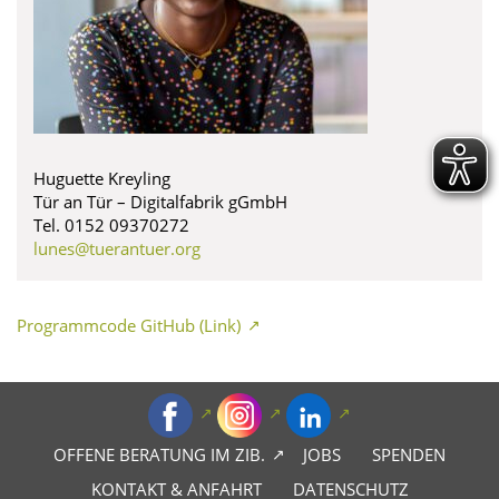
Huguette Kreyling
Tür an Tür – Digitalfabrik gGmbH
Tel. 0152 09370272
lunes@tuerantuer.org
Programmcode GitHub (Link)
OFFENE BERATUNG IM ZIB.
JOBS
SPENDEN
KONTAKT & ANFAHRT
DATENSCHUTZ