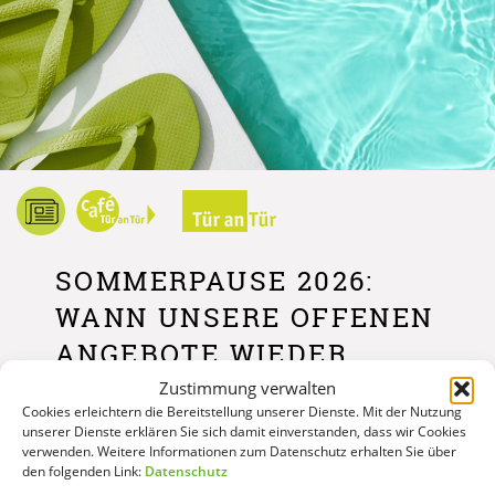
SOMMERPAUSE 2026:
WANN UNSERE OFFENEN
ANGEBOTE WIEDER
STARTEN
Zustimmung verwalten
Cookies erleichtern die Bereitstellung unserer Dienste. Mit der Nutzung
Unsere offenen Beratungen, das Café und die
unserer Dienste erklären Sie sich damit einverstanden, dass wir Cookies
verwenden. Weitere Informationen zum Datenschutz erhalten Sie über
Begegnungsangebote machen im August teilweise
den folgenden Link:
Datenschutz
Sommerpause. Vereinbarte Beratungstermine