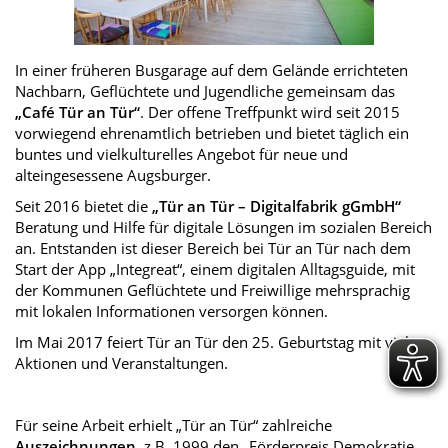
In einer früheren Busgarage auf dem Gelände errichteten
Nachbarn, Geflüchtete und Jugendliche gemeinsam das
„Café Tür an Tür“
. Der offene Treffpunkt wird seit 2015
vorwiegend ehrenamtlich betrieben und bietet täglich ein
buntes und vielkulturelles Angebot für neue und
alteingesessene Augsburger.
Seit 2016 bietet die
„Tür an Tür – Digitalfabrik gGmbH“
Beratung und Hilfe für digitale Lösungen im sozialen Bereich
an. Entstanden ist dieser Bereich bei Tür an Tür nach dem
Start der App „Integreat“, einem digitalen Alltagsguide, mit
der Kommunen Geflüchtete und Freiwillige mehrsprachig
mit lokalen Informationen versorgen können.
Im Mai 2017 feiert Tür an Tür den 25. Geburtstag mit vielen
Aktionen und Veranstaltungen.
Für seine Arbeit erhielt „Tür an Tür“ zahlreiche
Auszeichnungen
, z.B. 1999 den „Förderpreis Demokratie