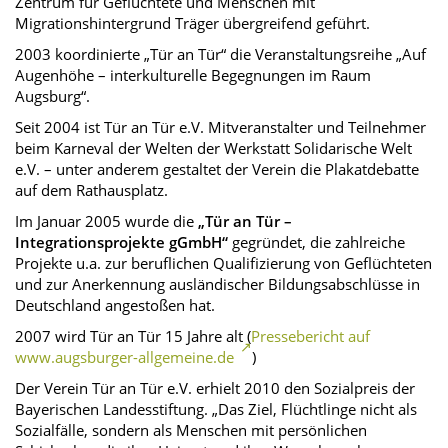
Zentrum für Geflüchtete und Menschen mit
Migrationshintergrund Träger übergreifend geführt.
2003 koordinierte „Tür an Tür“ die Veranstaltungsreihe „Auf
Augenhöhe – interkulturelle Begegnungen im Raum
Augsburg“.
Seit 2004 ist Tür an Tür e.V. Mitveranstalter und Teilnehmer
beim Karneval der Welten der Werkstatt Solidarische Welt
e.V. – unter anderem gestaltet der Verein die Plakatdebatte
auf dem Rathausplatz.
Im Januar 2005 wurde die
„Tür an Tür –
Integrationsprojekte gGmbH“
gegründet, die zahlreiche
Projekte u.a. zur beruflichen Qualifizierung von Geflüchteten
und zur Anerkennung ausländischer Bildungsabschlüsse in
Deutschland angestoßen hat.
2007 wird Tür an Tür 15 Jahre alt (
Pressebericht auf
www.augsburger-allgemeine.de
)
Der Verein Tür an Tür e.V. erhielt 2010 den Sozialpreis der
Bayerischen Landesstiftung. „Das Ziel, Flüchtlinge nicht als
Sozialfälle, sondern als Menschen mit persönlichen