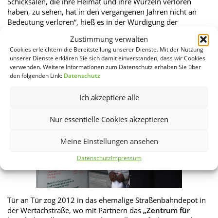
Schicksalen, die ihre Heimat und ihre Wurzeln verloren
haben, zu sehen, hat in den vergangenen Jahren nicht an
Bedeutung verloren“, hieß es in der Würdigung der
Preisträger.
Zustimmung verwalten
Die Straßenzeitung Riss wurde im November 2010
Cookies erleichtern die Bereitstellung unserer Dienste. Mit der Nutzung
zusammen mit den Straßenzeitungen BISS (München),
unserer Dienste erklären Sie sich damit einverstanden, dass wir Cookies
Straßenkreuzer (Nürnberg) und Donaustrudl (Regensburg)
verwenden. Weitere Informationen zum Datenschutz erhalten Sie über
den folgenden Link:
Datenschutz
mit dem Wilhelm-Hoegner-Preis ausgezeichnet.
Ich akzeptiere alle
Nur essentielle Cookies akzeptieren
Meine Einstellungen ansehen
Datenschutz
Impressum
Tür an Tür zog 2012 in das ehemalige Straßenbahndepot in
der Wertachstraße, wo mit Partnern das
„Zentrum für