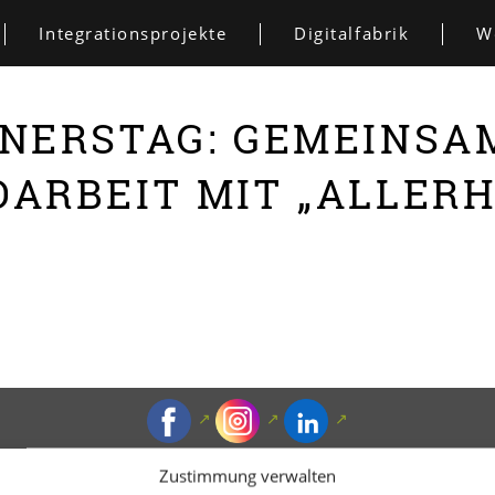
Integrationsprojekte
Digitalfabrik
W
NERSTAG: GEMEINSA
ARBEIT MIT „ALLER
ZIB.
JOBS
SPENDEN
KONTAKT & ANFAHRT
DATEN
Zustimmung verwalten