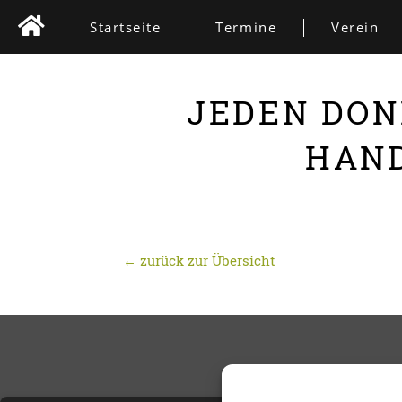
Startseite
Termine
Verein
JEDEN DON
HAND
← zurück zur Übersicht
OFFENE BERATUNG IM 