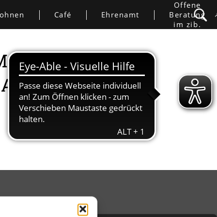
Offene
ohnen
Café
Ehrenamt
Beratung
im zib.
M KREATIVE
HAND“
SCHUTZ
IMPRESSUM