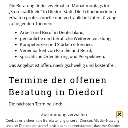
Die Beratung findet zweimal im Monat montags im
„Sternstadl klein” in Diedorf statt. Die Teilnehmerinnen
erhalten professionelle und vertrauliche Unterstützung
zu folgenden Themen:
Arbeit und Beruf in Deutschland,
persönliche und berufliche Weiterentwicklung,
Kompetenzen und Stärken erkennen,
Vereinbarkeit von Familie und Beruf,
sprachliche Orientierung und Perspektiven.
Das Angebot ist offen, niedrigschwellig und kostenfrei.
Termine der offenen
Beratung in Diedorf
Die nächsten Termine sind:
Montag, 08.06., 09:30 – 12:30 Uhr
Zustimmung verwalten
Montag, 22.06., 09:30 – 12:30 Uhr
Cookies erleichtern die Bereitstellung unserer Dienste. Mit der Nutzung
Montag, 06.07., 09:30 – 12:30 Uhr
unserer Dienste erklären Sie sich damit einverstanden, dass wir Cookies