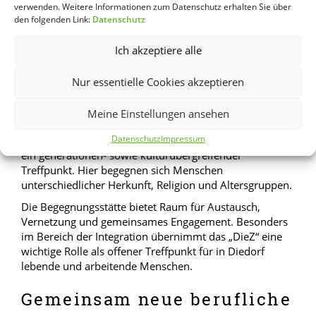
Montag, 20.07., 09:30 – 12:30 Uhr
verwenden. Weitere Informationen zum Datenschutz erhalten Sie über
den folgenden Link:
Datenschutz
Ort:
Sternstadl klein, DieZ
Bahnhofstraße 18
Ich akzeptiere alle
86420 Diedorf
Nur essentielle Cookies akzeptieren
Das Diedorfer Zentrum für
Begegnung (DieZ)
Meine Einstellungen ansehen
Datenschutz
Impressum
Das „DieZ“ ist eine Einrichtung des Marktes Diedorf und
ein generationen- sowie kulturübergreifender
Treffpunkt. Hier begegnen sich Menschen
unterschiedlicher Herkunft, Religion und Altersgruppen.
Die Begegnungsstätte bietet Raum für Austausch,
Vernetzung und gemeinsames Engagement. Besonders
im Bereich der Integration übernimmt das „DieZ“ eine
wichtige Rolle als offener Treffpunkt für in Diedorf
lebende und arbeitende Menschen.
Gemeinsam neue berufliche